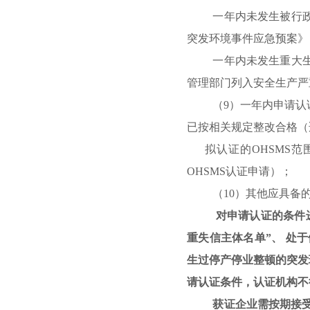
一年内未发生被行
突发环境事件应急预案》
一年内未发生重大
管理部门列入安全生产严
（
9
）一年内申请认
已按相关规定整改合格（
拟认证的
OHSMS
范
OHSMS
认证申请）；
（
10
）其他应具备
对申请认证的条件
重失信主体名单
”
、 处
生过停产停业整顿的突发
请认证条件，认证机构不
获证企业需按期接