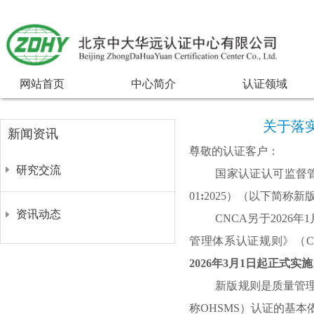
网站首页
中心简介
认证领域
关于落
新闻资讯
尊敬的认证客户：
研究交流
国家认证认可监督
01
:
2025
）（以下简称
新
资讯动态
CNCA另于
2026
年
1
管理体系认证规则》（
C
2026
年
3
月
1
日起正式实施
新版规则是质量管
称
OHSMS
）认证的基本