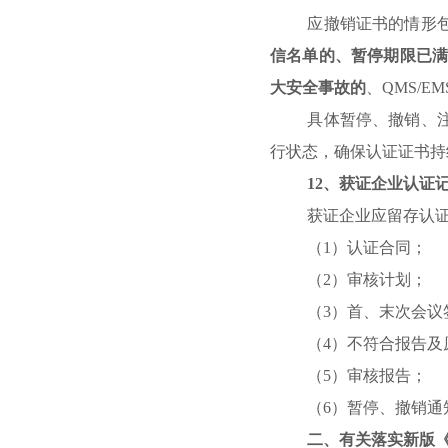
应撤销证书的情形
信名单的、暂停期限已
大安全事故的
、
QMS/EM
具体暂停、撤销、
行状态，确保认证证书持
12
、获证企业认证
获证企业应留存认
（
1
）认证合同；
（
2
）审核计划；
（
3
）首、末次会议
（
4
）不符合报告及
（
5
）审核报告；
（
6
）暂停、撤销通
二、有关落实新版