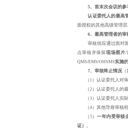
5
、首末次会议的参
认证委托人的最高
面授权的其他高级管理层
6
、最高管理者的审
审核组应通过面对
点审核并保留
现场图片
/
QMS/EMS/OHSMS
实施
7
、审核终止情况
（
（
1
）认证委托人对
（
2
）认证委托人的
（
3
）认证委托人实
（
4
）其他导致审核
（
5
）
一年内受审核
证）
。