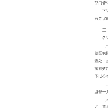
部门管
下级市
有异议
三、
各级市
（一）
辖区实
查处：
施有效
予以公
（二）
监督一
（三）
式。重