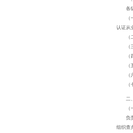
各级市
（一）
认证从
（二）
（三）
（四）
（五）
（六）
（七）
二、
（一
负责统
组织查