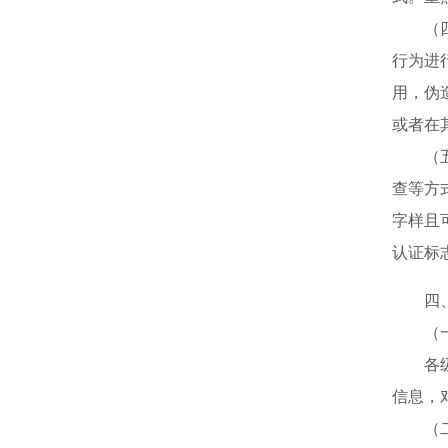
（四）
行为进
用，伪
或者在
（五）
查等方
字样且
认证标
四、
（一
各级市
信息，
（二）