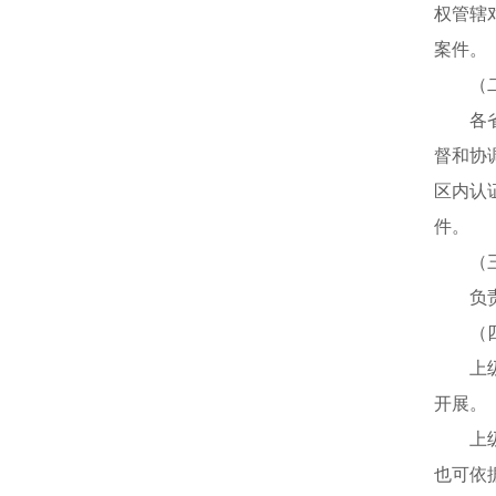
权管辖
案件。
（二
各省、
督和协
区内认
件。
（三）
负责辖
（四
上级市
开展。
上级市
也可依