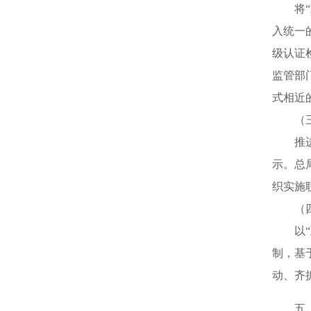
将“双
入统一
级认证
监管部
式相近
（三
推进各
示。总
织实施
（四）
以“互
制，基
动、齐
五、