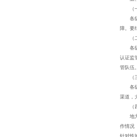
（一
各级市
障。要
（二
各级市
认证监
管队伍
（三
各级市
渠道，
（四
地方各
作情况
针对性